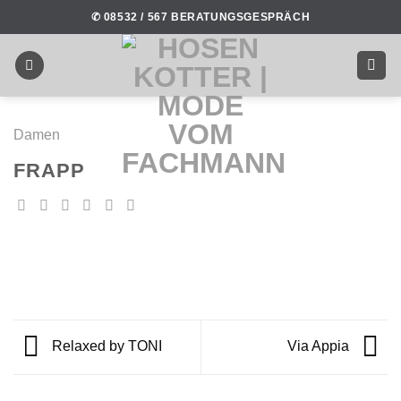
Skip
✆ 08532 / 567 BERATUNGSGESPRÄCH
to
content
Damen
FRAPP
Relaxed by TONI
Via Appia