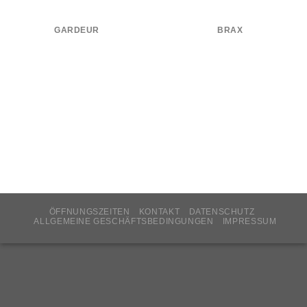
GARDEUR
BRAX
ÖFFNUNGSZEITEN
KONTAKT
DATENSCHUTZ
ALLGEMEINE GESCHÄFTSBEDINGUNGEN
IMPRESSUM