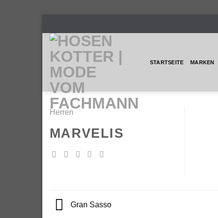
Skip
to
content
STARTSEITE
MARKEN
Herren
MARVELIS
Gran Sasso